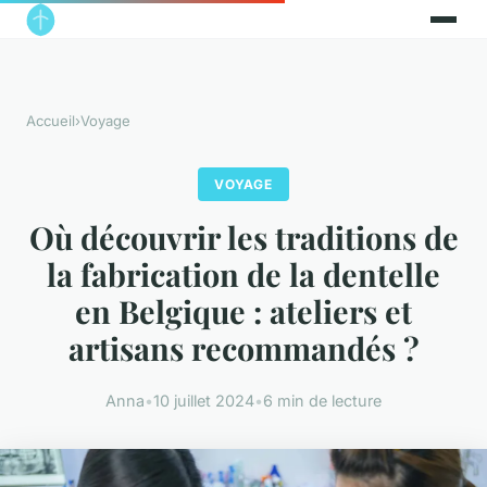
Accueil
›
Voyage
VOYAGE
Où découvrir les traditions de
la fabrication de la dentelle
en Belgique : ateliers et
artisans recommandés ?
Anna
•
10 juillet 2024
•
6 min de lecture